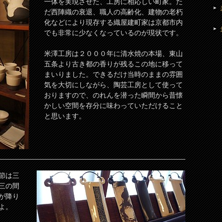
一体を実現させた、工房に相応しい町家。た
だ西陣織の衰退、職人の高齢化、建物の老朽
化などにより現存する織屋建町家は京都市内
でも非常に少なくなっているのが現状です。
米澤工房は２０００年に清水焼の本場、東山
五条より古き都の香りが残るこの地に移って
まいりました。できるだけ当時のままの雰囲
気を大切にしながら、陶芸工房として使って
おりますので、のれんを潜った瞬間から昔懐
かしい空間を存分に味わっていただけること
と思います。
節は三
三の間
が降り
よ。