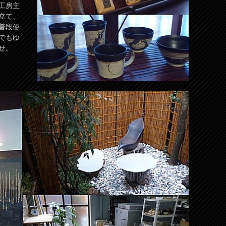
工房主
立て、
普段使
でもゆ
せ。