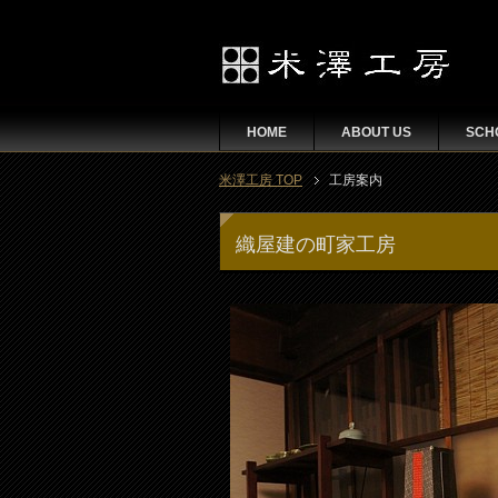
HOME
ABOUT US
SCH
米澤工房
TOP
工房案内
織屋建の町家工房