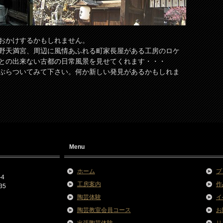
おかけするかもしれません。
野天満宮、周辺に風情あふれる町家長屋がある工房のロケ
との出来ない古都の日常風景を見せてくれます・・・
ぶらついてみて下さい。何か新しい発見があるかもしれま
Menu
ホーム
プ
4
工房案内
作
35
陶芸体験
イ
陶芸教室会員コース
お