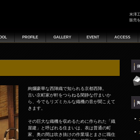
米澤
販売
OOL
PROFILE
GALLERY
EVENT
ACCESS
絢爛豪華な西陣織で知られる京都西陣。
古い京町家が軒をつらねる閑静な佇まいか
ら、今でもリズミカルな織機の音が聞こえて
きます。
その巨大な織機を収めるために作られた「織
屋建」と呼ばれる住まいは、表は普通の町
家、奥の間は吹き抜けの作業場とまさに職住