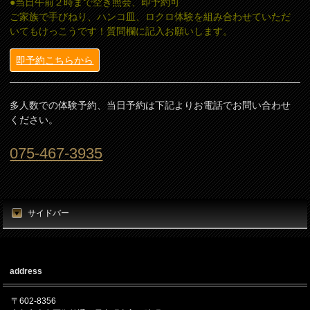
●当日午前２時まで空き照会、即予約可
ご家族で手びねり、ハンコ皿、ロクロ体験を組み合わせていただ
いてもけっこうです！質問欄に記入お願いします。
即予約こちらから
多人数での体験予約、当日予約は下記よりお電話でお問い合わせ
ください。
075-467-3935
サイドバー
address
〒602-8356